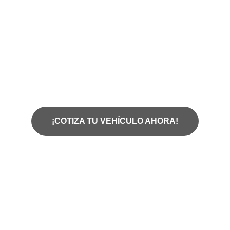
tus aspiraciones automovilísticas. Ya sea
que sueñes con un elegante sedán, una
robusta camioneta o un deportivo de alto
rendimiento, estamos aquí para ayudarte a
encontrar el vehículo de tus sueños.
¡COTIZA TU VEHÍCULO AHORA!